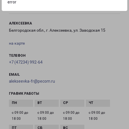
error
18:00
АЛЕКСЕЕВКА
Белгородская обл., г. Алексеевка, ул. Заводская 15
на карте
ТЕЛЕФОН
+7 (47234) 992-64
EMAIL
alekseevka-fr@pecom.ru
ГРАФИК РАБОТЫ
с 09:00 до
с 09:00 до
с 09:00 до
с 09:00 до
18:00
18:00
18:00
18:00