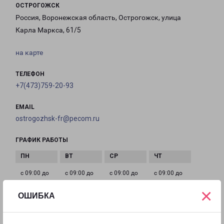
ОСТРОГОЖСК
Россия, Воронежская область, Острогожск, улица
Карла Маркса, 61/5
на карте
ТЕЛЕФОН
+7(473)759-20-93
EMAIL
ostrogozhsk-fr@pecom.ru
ГРАФИК РАБОТЫ
с 09:00 до
с 09:00 до
с 09:00 до
с 09:00 до
18:00
18:00
18:00
18:00
×
ОШИБКА
с 09:00 до
Выходной
Выходной