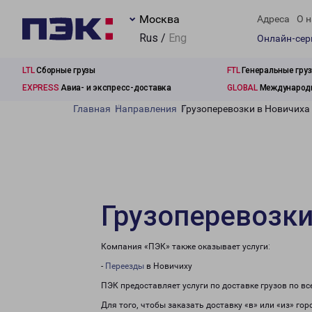
Москва
Адреса
О н
Rus /
Eng
Онлайн-се
LTL
Сборные грузы
FTL
Генеральные гру
EXPRESS
Авиа- и экспресс-доставка
GLOBAL
Международн
Главная
Направления
Грузоперевозки в Новичиха
Грузоперевозки
Компания «ПЭК» также оказывает услуги:
-
Переезды
в Новичиху
ПЭК предоставляет услуги по доставке грузов по в
Для того, чтобы заказать доставку «в» или «из» го