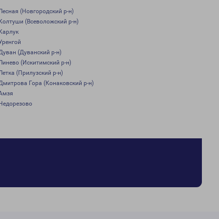
Лесная (Новгородский р-н)
Колтуши (Всеволожский р-н)
Карлук
Уренгой
Дуван (Дуванский р-н)
Линево (Искитимский р-н)
Летка (Прилузский р-н)
Дмитрова Гора (Конаковский р-н)
Амзя
Недорезово