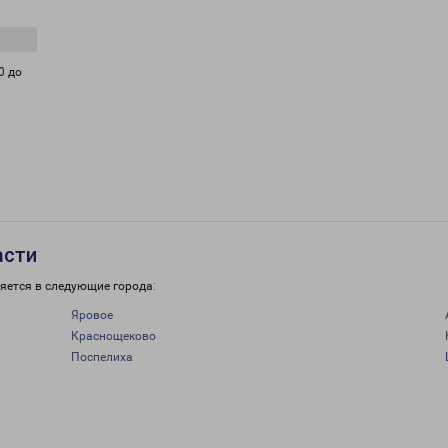
0 до
асти
яется в следующие города:
Яровое
Краснощеково
Поспелиха