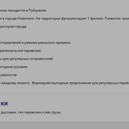
иха находится в Рубцовске.
 в городе Новичиха. На территории функционирует 1 филиал. Развитая тра
рритории города.
отправлений в режиме реального времени.
региональной перевозки.
ы для регулярных отправителей.
огодные условия.
 ремонтов.
 каждому клиенту. Формируем выгодные предложения для регулярных перево
зки
доставки, тип перевозки и вес груза.