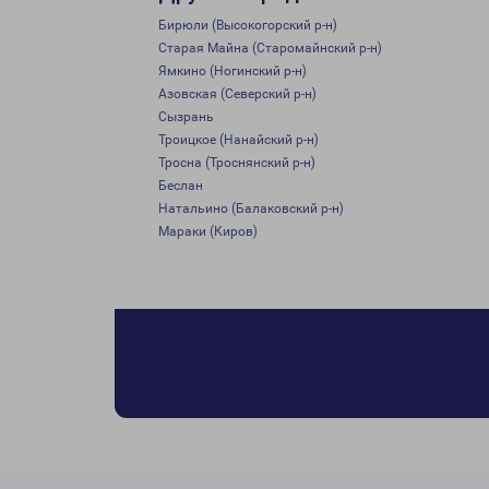
Бирюли (Высокогорский р-н)
Старая Майна (Старомайнский р-н)
Ямкино (Ногинский р-н)
Азовская (Северский р-н)
Сызрань
Троицкое (Нанайский р-н)
Тросна (Троснянский р-н)
Беслан
Натальино (Балаковский р-н)
Мараки (Киров)