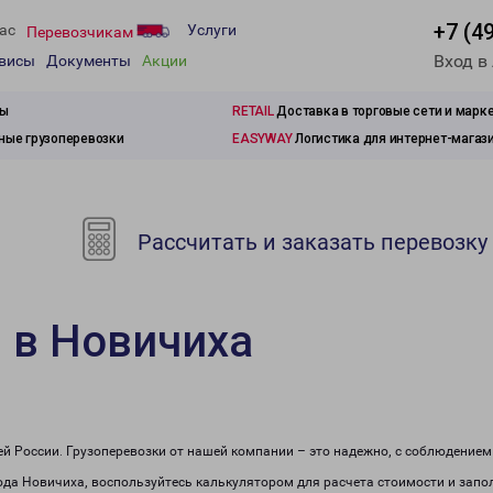
+7 (4
ас
Услуги
Перевозчикам
Вход в
рвисы
Документы
Акции
зы
RETAIL
Доставка в торговые сети и марк
ые грузоперевозки
EASYWAY
Логистика для интернет-магаз
Рассчитать и заказать перевозку
 в Новичиха
сей России. Грузоперевозки от нашей компании – это надежно, с соблюдение
рода Новичиха, воспользуйтесь калькулятором для расчета стоимости и запол