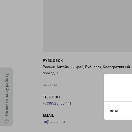
РУБЦОВСК
Россия, Алтайский край, Рубцовск, Кооперативный
проезд, 1
Оцените нашу работу
на карте
ТЕЛЕФОН
+7(38525) 56-441
error
EMAIL
ru@pecom.ru