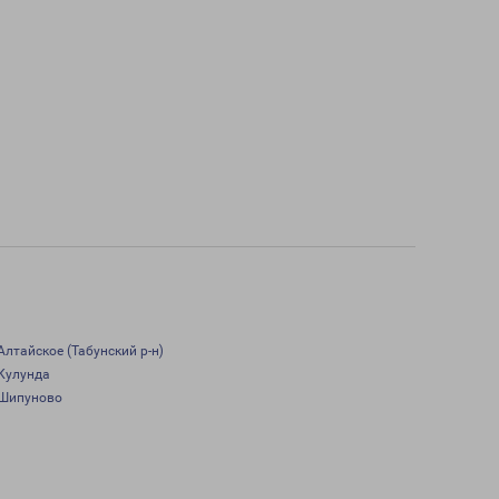
Алтайское (Табунский р-н)
Кулунда
Шипуново