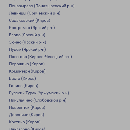
Поназырево (Поназыревский р-н)
Левинцы (Оричевский р-н)
Садаковский (Киров)
Костромка (Ярский р-н)
Елово (Ярский р-н)
Зюино (Ярский р-н)
Пудем (Ярский р-н)
Пасегово (Кирово-Чепецкий р-н)
Порошино (Киров)
Коминтерн (Киров)
Бахта (Киров)
Ганино (Киров)
Русский Турек (Уржумский р-н)
Никульчино (Слободской р-н)
Нововятск (Киров)
Дороничи (Киров)
Костино (Киров)
Лянгасово (Киров)