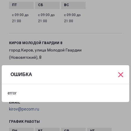
с 09:00 до
с 09:00 до
с 09:00 до
21:00
21:00
21:00
КИРОВ МОЛОДОЙ ГВАРДИИ 8
город Киров, улица Молодой Гвардии
(Нововятский), 8
×
на карте
ОШИБКА
ТЕЛЕФОН
+7(8332) 203-777
error
EMAIL
kirov@pecom.ru
ГРАФИК РАБОТЫ