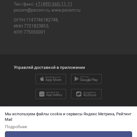
Тел./факс:
+7 (495) 660-11-11
pecom@pecom.ru
,
www.pecom.ru
ОГРН 1147746182748,
ИНН 7721823853,
КПП 775050001
Управляй доставкой в приложении
2026 © ООО «ПЭК»
Мы используем файлы cookie и сервисы Яндекс.Метрика, Рейтинг
Mail
English version
Подробнее
О защите персональных данных