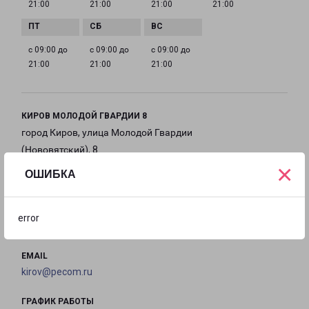
21:00
21:00
21:00
21:00
с 09:00 до
с 09:00 до
с 09:00 до
21:00
21:00
21:00
КИРОВ МОЛОДОЙ ГВАРДИИ 8
город Киров, улица Молодой Гвардии
(Нововятский), 8
×
ОШИБКА
на карте
ТЕЛЕФОН
error
+7(8332) 203-777
EMAIL
kirov@pecom.ru
ГРАФИК РАБОТЫ