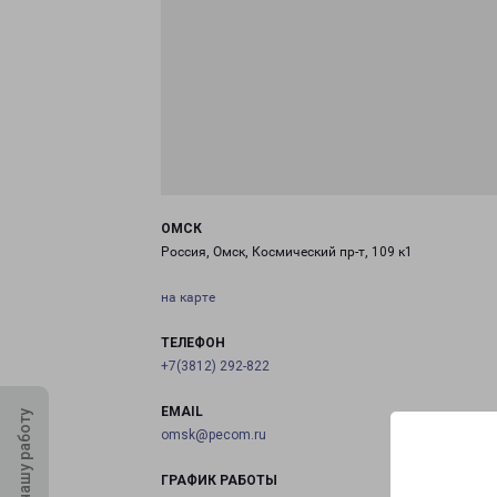
ОМСК
Россия, Омск, Космический пр-т, 109 к1
на карте
ТЕЛЕФОН
+7(3812) 292-822
EMAIL
Оцените нашу работу
omsk@pecom.ru
ГРАФИК РАБОТЫ