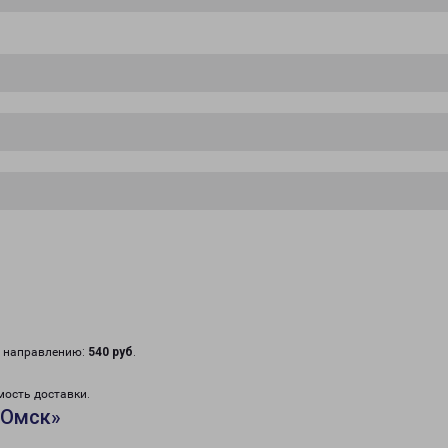
у направлению:
540 руб
.
мость доставки.
«Омск»