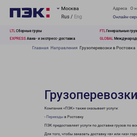
Москва
Адреса
О н
Rus /
Eng
Онлайн-се
LTL
Сборные грузы
FTL
Генеральные гру
EXPRESS
Авиа- и экспресс-доставка
GLOBAL
Международн
Главная
Направления
Грузоперевозки в Ростовка
Грузоперевозки
Компания «ПЭК» также оказывает услуги:
-
Переезды
в Ростовку
ПЭК предоставляет услуги по доставке грузов по в
Для того, чтобы заказать доставку «в» или «из» го