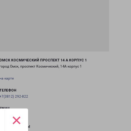
ОМСК КОСМИЧЕСКИЙ ПРОСПЕКТ 14 А КОРПУС 1
город Омск, проспект Космический, 14А корпус 1
на карте
ТЕЛЕФОН
+7(3812) 292-822
EMAIL
×
omsk@pecom.ru
ГРАФИК РАБОТЫ