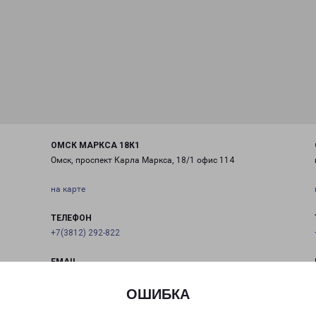
ОМСК МАРКСА 18К1
Омск, проспект Карла Маркса, 18/1 офис 114
на карте
ТЕЛЕФОН
+7(3812) 292-822
EMAIL
omsk@pecom.ru
ОШИБКА
ГРАФИК РАБОТЫ