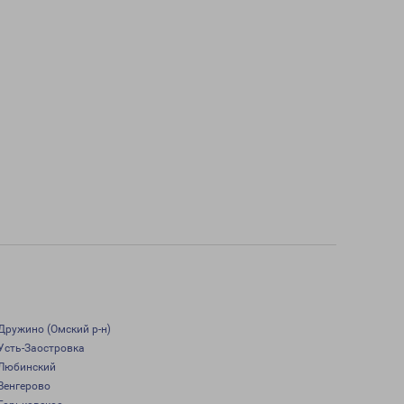
Дружино (Омский р-н)
Усть-Заостровка
Любинский
Венгерово