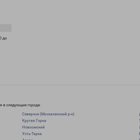
0 до
я в следующие города:
Северное (Москаленский р-н)
Крутая Горка
Новоомский
Усть-Тарка