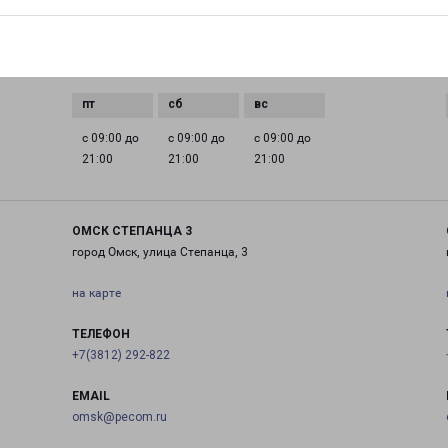
0 до
с 09:00 до
с 09:00 до
с 09:00 до
с 09:00 до
21:00
21:00
21:00
21:00
с 09:00 до
с 09:00 до
с 09:00 до
21:00
21:00
21:00
ОМСК СТЕПАНЦА 3
город Омск, улица Степанца, 3
на карте
ТЕЛЕФОН
+7(3812) 292-822
EMAIL
omsk@pecom.ru