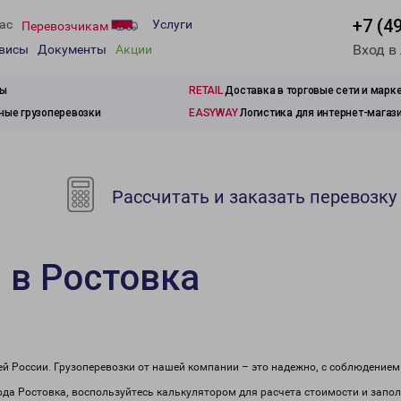
+7 (4
ас
Услуги
Перевозчикам
Вход в
рвисы
Документы
Акции
зы
RETAIL
Доставка в торговые сети и марк
ые грузоперевозки
EASYWAY
Логистика для интернет-магаз
Рассчитать и заказать перевозку
 в Ростовка
сей России. Грузоперевозки от нашей компании – это надежно, с соблюдение
рода Ростовка, воспользуйтесь калькулятором для расчета стоимости и запол