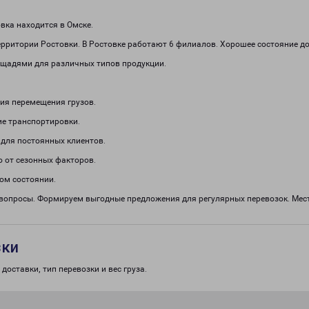
ка находится в Омске.
рритории Ростовки. В Ростовке работают 6 филиалов. Хорошее состояние до
щадями для различных типов продукции.
ия перемещения грузов.
е транспортировки.
 для постоянных клиентов.
о от сезонных факторов.
ом состоянии.
 вопросы. Формируем выгодные предложения для регулярных перевозок. Мест
зки
доставки, тип перевозки и вес груза.