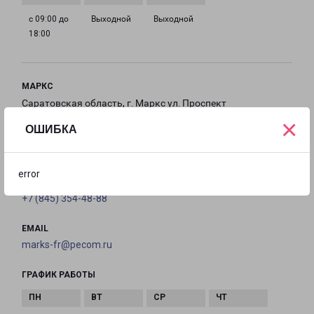
с 09:00 до
Выходной
Выходной
18:00
МАРКС
Саратовская область, г. Маркс ул. Проспект
×
Ленина д. 102 В
ОШИБКА
на карте
error
ТЕЛЕФОН
+7 (845) 354-48-88
EMAIL
marks-fr@pecom.ru
ГРАФИК РАБОТЫ