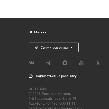
Москва
Свяжитесь с нами
Подписаться на рассылку
ООО «ПЭК»
109428, Россия, г. Москва,
1-й Вязовский пр., д. 4, стр. 19
Тел./факс:
+7 (495) 660-11-11
pecom@pecom.ru
,
www.pecom.ru