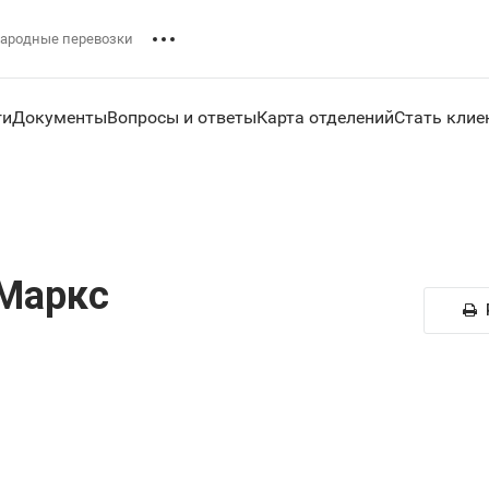
ародные перевозки
ги
Документы
Вопросы и ответы
Карта отделений
Стать клие
Маркс