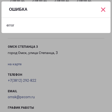
с 08:00 до
с 08:00 до
с 08:00 до
с 08:00 до
×
18:00
18:00
18:00
18:00
ОШИБКА
с 08:00 до
с 10:00 до
Выходной
error
18:00
16:00
ОМСК СТЕПАНЦА 3
город Омск, улица Степанца, 3
на карте
ТЕЛЕФОН
+7(3812) 292-822
EMAIL
omsk@pecom.ru
ГРАФИК РАБОТЫ