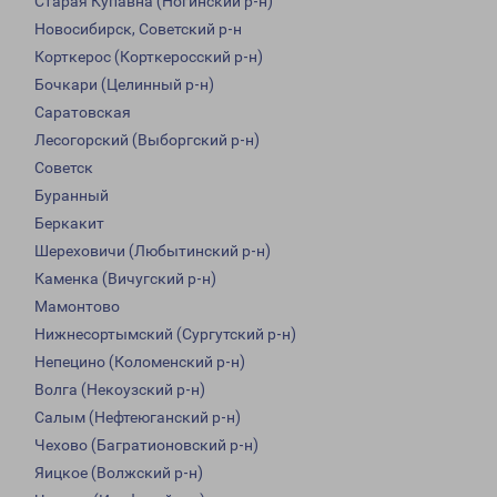
Старая Купавна (Ногинский р-н)
Новосибирск, Советский р-н
Корткерос (Корткеросский р-н)
Бочкари (Целинный р-н)
Саратовская
Лесогорский (Выборгский р-н)
Советск
Буранный
Беркакит
Шереховичи (Любытинский р-н)
Каменка (Вичугский р-н)
Мамонтово
Нижнесортымский (Сургутский р-н)
Непецино (Коломенский р-н)
Волга (Некоузский р-н)
Салым (Нефтеюганский р-н)
Чехово (Багратионовский р-н)
Яицкое (Волжский р-н)