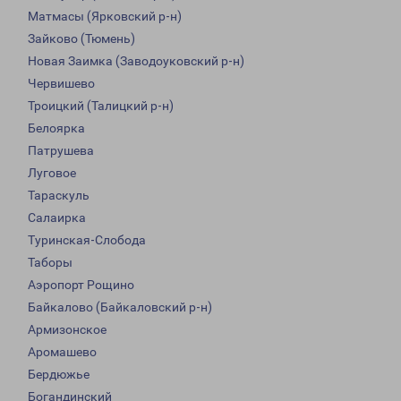
Матмасы (Ярковский р-н)
Зайково (Тюмень)
Новая Заимка (Заводоуковский р-н)
Червишево
Троицкий (Талицкий р-н)
Белоярка
Патрушева
Луговое
Тараскуль
Салаирка
Туринская-Слобода
Таборы
Аэропорт Рощино
Байкалово (Байкаловский р-н)
Армизонское
Аромашево
Бердюжье
Богандинский