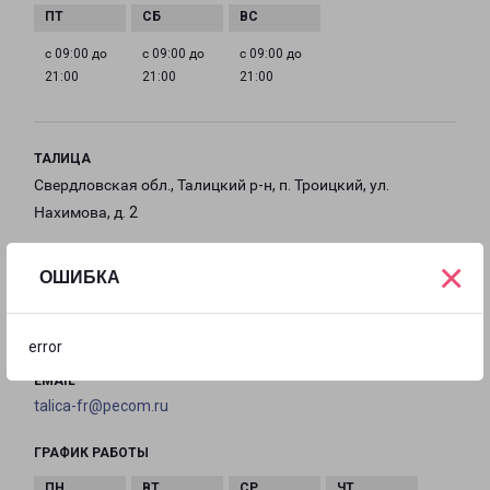
с 09:00 до
с 09:00 до
с 09:00 до
21:00
21:00
21:00
ТАЛИЦА
Свердловская обл., Талицкий р-н, п. Троицкий, ул.
Нахимова, д. 2
на карте
×
ОШИБКА
ТЕЛЕФОН
+7 (343) 227-00-91
error
EMAIL
talica-fr@pecom.ru
ГРАФИК РАБОТЫ