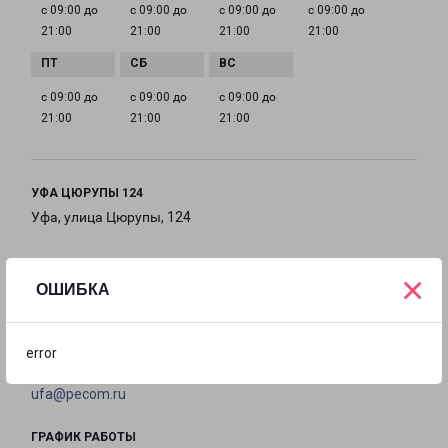
с 09:00 до
с 09:00 до
с 09:00 до
с 09:00 до
21:00
21:00
21:00
21:00
с 09:00 до
с 09:00 до
с 09:00 до
21:00
21:00
21:00
УФА ЦЮРУПЫ 124
Уфа, улица Цюрупы, 124
на карте
×
ОШИБКА
ТЕЛЕФОН
8(347) 293-41-22
error
EMAIL
ufa@pecom.ru
ГРАФИК РАБОТЫ