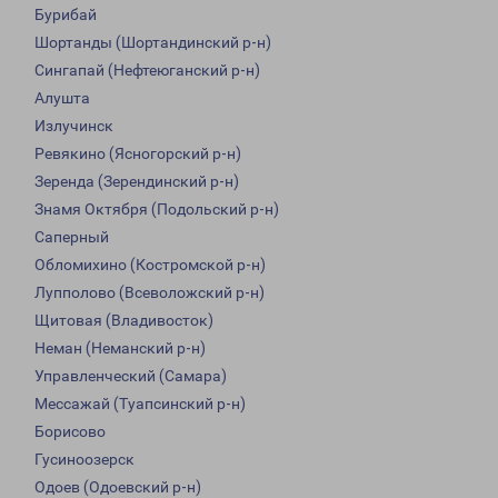
Бурибай
Шортанды (Шортандинский р-н)
Сингапай (Нефтеюганский р-н)
Алушта
Излучинск
Ревякино (Ясногорский р-н)
Зеренда (Зерендинский р-н)
Знамя Октября (Подольский р-н)
Саперный
Обломихино (Костромской р-н)
Лупполово (Всеволожский р-н)
Щитовая (Владивосток)
Неман (Неманский р-н)
Управленческий (Самара)
Мессажай (Туапсинский р-н)
Борисово
Гусиноозерск
Одоев (Одоевский р-н)