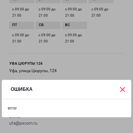
с 09:00 до
с 09:00 до
с 09:00 до
с 09:00 до
21:00
21:00
21:00
21:00
с 09:00 до
с 09:00 до
с 09:00 до
21:00
21:00
21:00
УФА ЦЮРУПЫ 124
Уфа, улица Цюрупы, 124
на карте
×
ОШИБКА
ТЕЛЕФОН
8(347) 293-41-22
error
EMAIL
ufa@pecom.ru