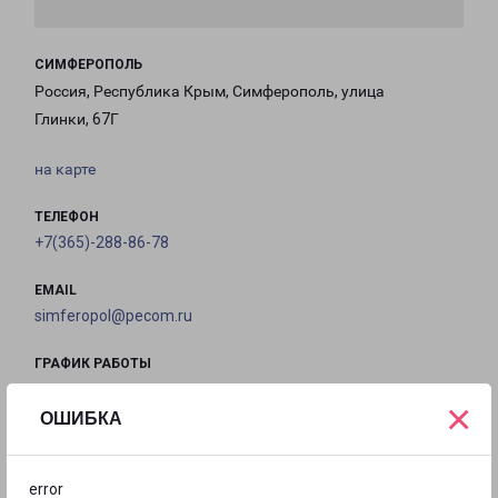
СИМФЕРОПОЛЬ
Россия, Республика Крым, Симферополь, улица
Глинки, 67Г
на карте
ТЕЛЕФОН
+7(365)-288-86-78
EMAIL
simferopol@pecom.ru
ГРАФИК РАБОТЫ
×
ОШИБКА
с 09:00 до
с 09:00 до
с 09:00 до
с 09:00 до
18:00
18:00
18:00
18:00
error