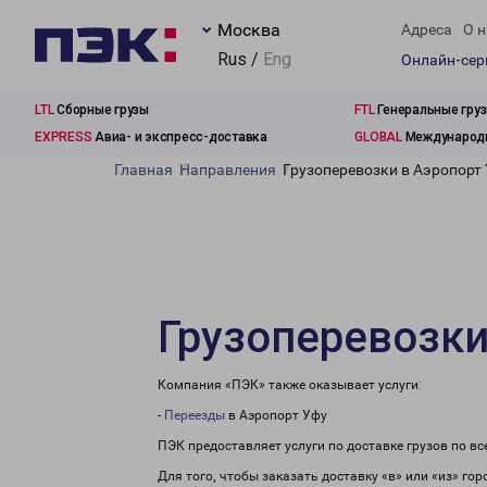
Москва
Адреса
О н
Rus /
Eng
Онлайн-се
LTL
Сборные грузы
FTL
Генеральные гру
EXPRESS
Авиа- и экспресс-доставка
GLOBAL
Международн
Главная
Направления
Грузоперевозки в Аэропорт
Грузоперевозки
Компания «ПЭК» также оказывает услуги:
-
Переезды
в Аэропорт Уфу
ПЭК предоставляет услуги по доставке грузов по в
Для того, чтобы заказать доставку «в» или «из» го