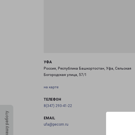
УФА
Россия, Республика Башкортостан, Уфа, Сельская
Богородская улица, 57/1
на карте
ТЕЛЕФОН
8(347) 293-41-22
Оцените нашу работу
EMAIL
ufa@pecom.ru