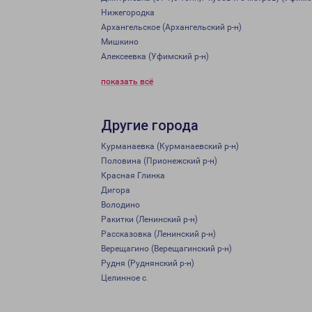
Нижегородка
Архангельское (Архангельский р-н)
Мишкино
Алексеевка (Уфимский р-н)
показать всё
Другие города
Курманаевка (Курманаевский р-н)
Половина (Прионежский р-н)
Красная Глинка
Дигора
Володино
Ракитки (Ленинский р-н)
Рассказовка (Ленинский р-н)
Верещагино (Верещагинский р-н)
Рудня (Руднянский р-н)
Целинное с.