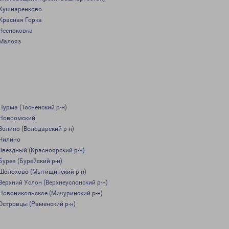
Кушнаренково
Красная Горка
Чесноковка
Малояз
Нурма (Тосненский р-н)
Новоомский
Золино (Володарский р-н)
Чилино
Звездный (Красноярский р-н)
Бурея (Бурейский р-н)
Шолохово (Мытищинский р-н)
Верхний Услон (Верхнеуслонский р-н)
Новоникольское (Мичуринский р-н)
Островцы (Раменский р-н)