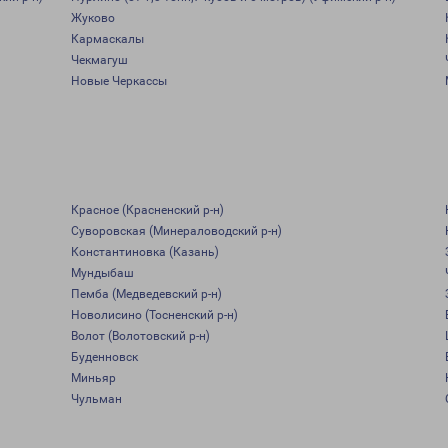
Жуково
Кармаскалы
Чекмагуш
Новые Черкассы
Красное (Красненский р-н)
Суворовская (Минераловодский р-н)
Константиновка (Казань)
Мундыбаш
Пемба (Медведевский р-н)
Новолисино (Тосненский р-н)
Волот (Волотовский р-н)
Буденновск
Миньяр
Чульман