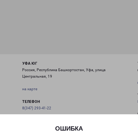
УФА ЮГ
Россия, Республика Башкортостан, Уфа, улица
Центральная, 19
на карте
ТЕЛЕФОН
8(347) 293-41-22
EMAIL
ufa@pecom.ru
ОШИБКА