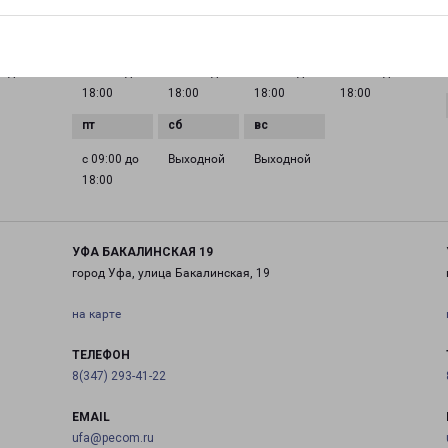
ГРАФИК РАБОТЫ
0 до
с 09:00 до
с 09:00 до
с 09:00 до
с 09:00 до
18:00
18:00
18:00
18:00
с 09:00 до
Выходной
Выходной
18:00
УФА БАКАЛИНСКАЯ 19
город Уфа, улица Бакалинская, 19
на карте
ТЕЛЕФОН
8(347) 293-41-22
EMAIL
ufa@pecom.ru