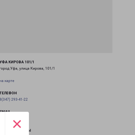
УФА КИРОВА 101/1
город Уфа, улица Кирова, 101/1
на карте
ТЕЛЕФОН
8(347) 293-41-22
EMAIL
×
ufa@pecom.ru
ГРАФИК РАБОТЫ