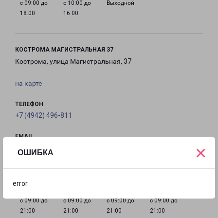
с 09:00 до
с 10:00 до
Выходной
18:00
16:00
КОСТРОМА МАГИСТРАЛЬНАЯ 37
Кострома, улица Магистральная, 37
на карте
ТЕЛЕФОН
+7 (4942) 496-811
EMAIL
×
kostroma@pecom.ru
ОШИБКА
ГРАФИК РАБОТЫ
error
с 09:00 до
с 09:00 до
с 09:00 до
с 09:00 до
21:00
21:00
21:00
21:00