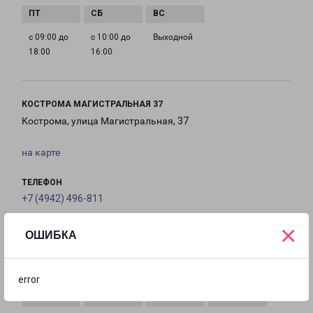
с 09:00 до
с 10:00 до
Выходной
18:00
16:00
КОСТРОМА МАГИСТРАЛЬНАЯ 37
Кострома, улица Магистральная, 37
на карте
ТЕЛЕФОН
+7 (4942) 496-811
×
EMAIL
ОШИБКА
kostroma@pecom.ru
ГРАФИК РАБОТЫ
error