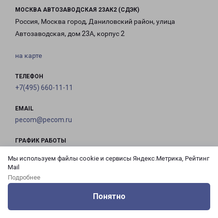
МОСКВА АВТОЗАВОДСКАЯ 23АК2 (СДЭК)
Россия, Москва город, Даниловский район, улица
Автозаводская, дом 23А, корпус 2
на карте
ТЕЛЕФОН
+7(495) 660-11-11
EMAIL
pecom@pecom.ru
ГРАФИК РАБОТЫ
Мы используем файлы cookie и сервисы Яндекс.Метрика, Рейтинг
Mail
с 10:00 до
с 10:00 до
с 10:00 до
с 10:00 до
Подробнее
21:00
21:00
21:00
21:00
Понятно
Оцените нашу работу
Услуги
Сервисы
Меню
Кабинет
Контакты
с 10:00 до
с 10:00 до
с 10:00 до