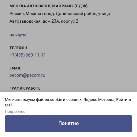
МОСКВА АВТОЗАВОДСКАЯ 23АК2 (СДЭК)
Россия, Москва город, Даниловский район, улица
Автозаводская, дом 23А, корпус 2
на карте
ТЕЛЕФОН
+7(495) 660-11-11
EMAIL
pecom@pecom.ru
ГРАФИК РАБОТЫ
Мы используем файлы cookie и сервисы Яндекс.Метрика, Рейтинг
Mail
с 10:00 до
с 10:00 до
с 10:00 до
с 10:00 до
Подробнее
21:00
21:00
21:00
21:00
Понятно
Оцените нашу работу
Услуги
Сервисы
Меню
Кабинет
Контакты
с 10:00 до
с 10:00 до
с 10:00 до