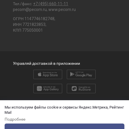
Тел./факс:
+7 (495) 660-11-11
pecom@pecom.ru
,
www.pecom.ru
ОГРН 1147746182748,
ИНН 7721823853,
КПП 775050001
Управляй доставкой в приложении
2026 © ООО «ПЭК»
Мы используем файлы cookie и сервисы Яндекс.Метрика, Рейтинг
Mail
English version
Подробнее
О защите персональных данных