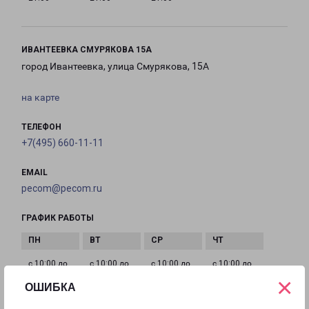
ИВАНТЕЕВКА СМУРЯКОВА 15А
город Ивантеевка, улица Смурякова, 15А
на карте
ТЕЛЕФОН
+7(495) 660-11-11
EMAIL
pecom@pecom.ru
ГРАФИК РАБОТЫ
с 10:00 до
с 10:00 до
с 10:00 до
с 10:00 до
×
22:00
22:00
22:00
22:00
ОШИБКА