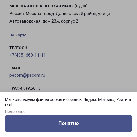
МОСКВА АВТОЗАВОДСКАЯ 23АК2 (СДЭК)
Россия, Москва город, Даниловский район, улица
Автозаводская, дом 23А, корпус 2
на карте
ТЕЛЕФОН
+7(495) 660-11-11
EMAIL
pecom@pecom.ru
ГРАФИК РАБОТЫ
Мы используем файлы cookie и сервисы Яндекс.Метрика, Рейтинг
Mail
с 10:00 до
с 10:00 до
с 10:00 до
с 10:00 до
Подробнее
21:00
21:00
21:00
21:00
Понятно
Оцените нашу работу
Услуги
Сервисы
Меню
Кабинет
Контакты
с 10:00 до
с 10:00 до
с 10:00 до