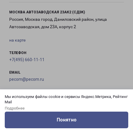
МОСКВА АВТОЗАВОДСКАЯ 23АК2 (СДЭК)
Россия, Москва город, Даниловский район, улица
Автозаводская, дом 23А, корпус 2
на карте
ТЕЛЕФОН
+7(495) 660-11-11
EMAIL
pecom@pecom.ru
ГРАФИК РАБОТЫ
Мы используем файлы cookie и сервисы Яндекс.Метрика, Рейтинг
Mail
Подробнее
с 10:00 до
с 10:00 до
с 10:00 до
с 10:00 до
21:00
21:00
21:00
21:00
Понятно
Оцените нашу работу
Услуги
Сервисы
Меню
Кабинет
Контакты