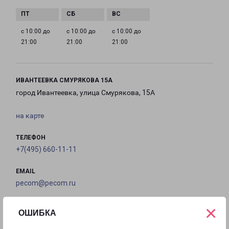
с 10:00 до
с 10:00 до
с 10:00 до
21:00
21:00
21:00
ИВАНТЕЕВКА СМУРЯКОВА 15А
город Ивантеевка, улица Смурякова, 15А
на карте
ТЕЛЕФОН
+7(495) 660-11-11
EMAIL
pecom@pecom.ru
ГРАФИК РАБОТЫ
×
ОШИБКА