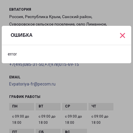
ЕВПАТОРИЯ
Россия, Республика Крым, Сакский район,
Суворовское сельское поселение, село Лиманное,
×
Северная улица, 20А
ОШИБКА
на карте
error
ТЕЛЕФОН
+7(495)085-31-50,+7(978)015-69-15
EMAIL
Evpatoriya-fr@pecom.ru
ГРАФИК РАБОТЫ
с 09:00 до
с 09:00 до
с 09:00 до
с 09:00 до
18:00
18:00
18:00
18:00