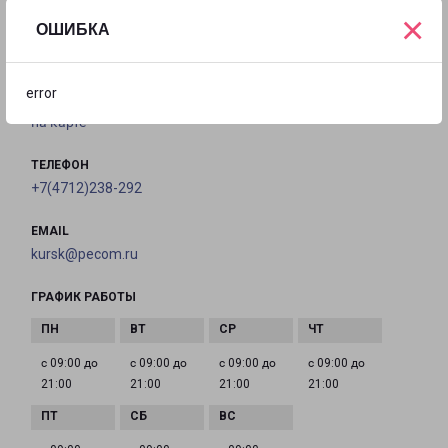
×
ОШИБКА
КУРСК РЯБИНОВАЯ 3В
город Курск, улица Рябиновая, 3В
error
на карте
ТЕЛЕФОН
+7(4712)238-292
EMAIL
kursk@pecom.ru
ГРАФИК РАБОТЫ
с 09:00 до
с 09:00 до
с 09:00 до
с 09:00 до
21:00
21:00
21:00
21:00