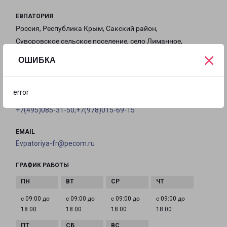
ЕВПАТОРИЯ
Россия, Республика Крым, Сакский район,
Суворовское сельское поселение, село Лиманное,
×
Северная улица, 20А
ОШИБКА
на карте
error
ТЕЛЕФОН
+7(495)085-31-50,+7(978)015-69-15
EMAIL
Evpatoriya-fr@pecom.ru
ГРАФИК РАБОТЫ
с 09:00 до
с 09:00 до
с 09:00 до
с 09:00 до
18:00
18:00
18:00
18:00