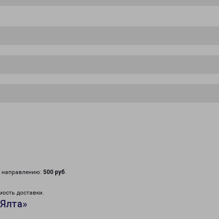
у направлению:
500 руб
.
мость доставки.
«Ялта»