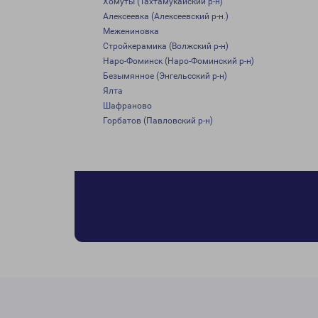
Хомуты (Тахтамукайский р-н)
Алексеевка (Алексеевский р-н.)
Межениновка
Стройкерамика (Волжский р-н)
Наро-Фоминск (Наро-Фоминский р-н)
Безымянное (Энгельсский р-н)
Ялта
Шафраново
Горбатов (Павловский р-н)