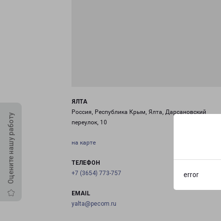
ЯЛТА
Россия, Республика Крым, Ялта, Дарсановский
Оцените нашу работу
переулок, 10
на карте
ТЕЛЕФОН
+7 (3654) 773-757
error
EMAIL
yalta@pecom.ru