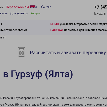
+7 (4
ас
Услуги
Перевозчикам
Вход в
рвисы
Документы
Акции
зы
RETAIL
Доставка в торговые сети и марк
ые грузоперевозки
EASYWAY
Логистика для интернет-магаз
лта)
Рассчитать и заказать перевозку
 в Гурзуф (Ялта)
сей России. Грузоперевозки от нашей компании – это надежно, с соблюдение
рода Гурзуф (Ялта), воспользуйтесь калькулятором для расчета стоимости и з