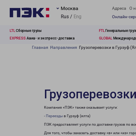
Москва
Адреса
О н
Rus /
Eng
Онлайн-се
LTL
Сборные грузы
FTL
Генеральные гру
EXPRESS
Авиа- и экспресс-доставка
GLOBAL
Международн
Главная
Направления
Грузоперевозки в Гурзуф (Я
Грузоперевозки
Компания «ПЭК» также оказывает услуги:
-
Переезды
в Гурзуф (ялта)
ПЭК предоставляет услуги по доставке грузов по в
Для того, чтобы заказать доставку «в» или «из» го