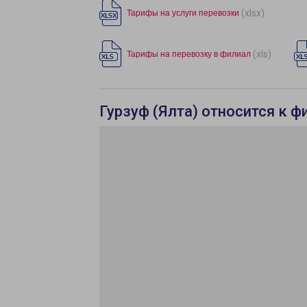
(xlsx)
Тарифы на услуги перевозки
(xls)
Тарифы на перевозку в филиал
Гурзуф (Ялта) относится к ф