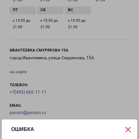
21:00
21:00
21:00
21:00
с 10:00 до
с 10:00 до
с 10:00 до
21:00
21:00
21:00
ИВАНТЕЕВКА СМУРЯКОВА 15А
город Ивантеевка, улица Смурякова, 15А
на карте
ТЕЛЕФОН
+7(495) 660-11-11
EMAIL
pecom@pecom.ru
×
ГРАФИК РАБОТЫ
ОШИБКА