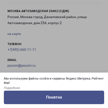
МОСКВА АВТОЗАВОДСКАЯ 23АК2 (СДЭК)
Россия, Москва город, Даниловский район, улица
Автозаводская, дом 23А, корпус 2
на карте
ТЕЛЕФОН
+7(495) 660-11-11
EMAIL
pecom@pecom.ru
ГРАФИК РАБОТЫ
Мы используем файлы cookie и сервисы Яндекс.Метрика, Рейтинг
Mail
Подробнее
с 10:00 до
с 10:00 до
с 10:00 до
с 10:00 до
Понятно
21:00
21:00
21:00
21:00
Оцените нашу работу
Услуги
Сервисы
Меню
Кабинет
Контакты