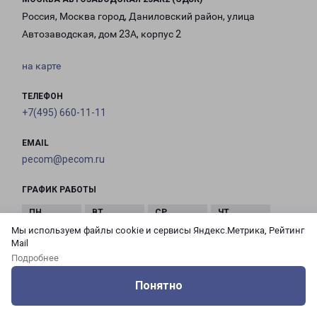
Россия, Москва город, Даниловский район, улица
Автозаводская, дом 23А, корпус 2
на карте
ТЕЛЕФОН
+7(495) 660-11-11
EMAIL
pecom@pecom.ru
ГРАФИК РАБОТЫ
Мы используем файлы cookie и сервисы Яндекс.Метрика, Рейтинг
с 10:00 до
с 10:00 до
с 10:00 до
с 10:00 до
Mail
21:00
21:00
21:00
21:00
Подробнее
Понятно
с 10:00 до
с 10:00 до
с 10:00 до
Оцените нашу работу
Услуги
Сервисы
Меню
Кабинет
Контакты
21:00
21:00
21:00