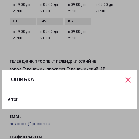
с 09:00 до
с 09:00 до
с 09:00 до
с 09:00 до
21:00
21:00
21:00
21:00
с 09:00 до
с 09:00 до
с 09:00 до
21:00
21:00
21:00
ГЕЛЕНДЖИК ПРОСПЕКТ ГЕЛЕНДЖИКСКИЙ 4В
город Геленджик, проспект Геленджикский, 4В
×
ОШИБКА
на карте
ТЕЛЕФОН
error
+7(8617) 306-373
EMAIL
novoross@pecom.ru
ГРАФИК РАБОТЫ