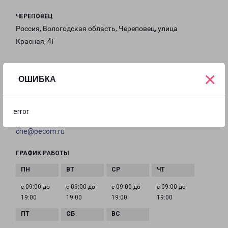
ЧЕРЕПОВЕЦ
Россия, Вологодская область, Череповец, улица
Красная, 4Г
на карте
×
ОШИБКА
ТЕЛЕФОН
+7(8202) 490-449
error
EMAIL
che@pecom.ru
ГРАФИК РАБОТЫ
с 09:00 до
с 09:00 до
с 09:00 до
с 09:00 до
19:00
19:00
19:00
19:00