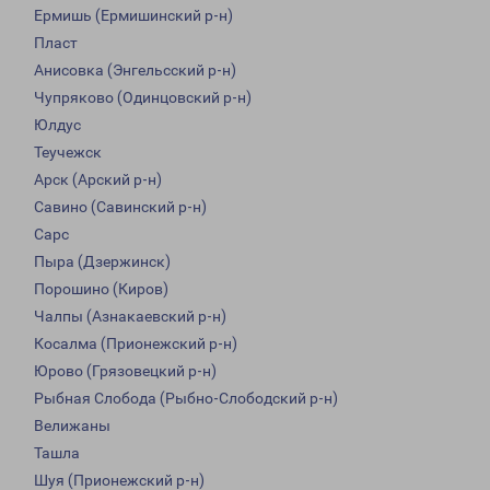
Ермишь (Ермишинский р-н)
Пласт
Анисовка (Энгельсский р-н)
Чупряково (Одинцовский р-н)
Юлдус
Теучежск
Арск (Арский р-н)
Савино (Савинский р-н)
Сарс
Пыра (Дзержинск)
Порошино (Киров)
Чалпы (Азнакаевский р-н)
Косалма (Прионежский р-н)
Юрово (Грязовецкий р-н)
Рыбная Слобода (Рыбно-Слободский р-н)
Велижаны
Ташла
Шуя (Прионежский р-н)