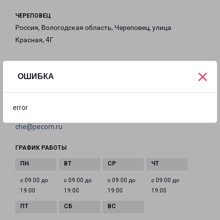
ЧЕРЕПОВЕЦ
Россия, Вологодская область, Череповец, улица
Красная, 4Г
на карте
×
ОШИБКА
ТЕЛЕФОН
+7(8202) 490-449
error
EMAIL
che@pecom.ru
ГРАФИК РАБОТЫ
с 09:00 до
с 09:00 до
с 09:00 до
с 09:00 до
19:00
19:00
19:00
19:00