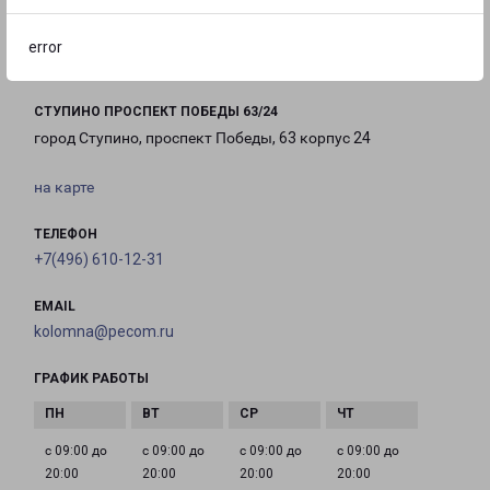
с 09:00 до
с 10:00 до
Выходной
18:00
16:00
error
СТУПИНО ПРОСПЕКТ ПОБЕДЫ 63/24
город Ступино, проспект Победы, 63 корпус 24
на карте
ТЕЛЕФОН
+7(496) 610-12-31
EMAIL
kolomna@pecom.ru
ГРАФИК РАБОТЫ
с 09:00 до
с 09:00 до
с 09:00 до
с 09:00 до
20:00
20:00
20:00
20:00