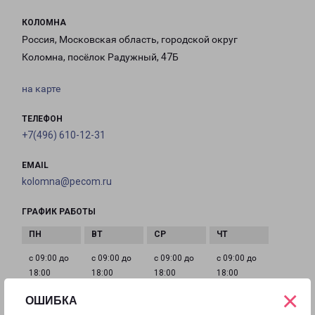
КОЛОМНА
Россия, Московская область, городской округ
Коломна, посёлок Радужный, 47Б
на карте
ТЕЛЕФОН
+7(496) 610-12-31
EMAIL
kolomna@pecom.ru
ГРАФИК РАБОТЫ
с 09:00 до
с 09:00 до
с 09:00 до
с 09:00 до
18:00
18:00
18:00
18:00
×
ОШИБКА