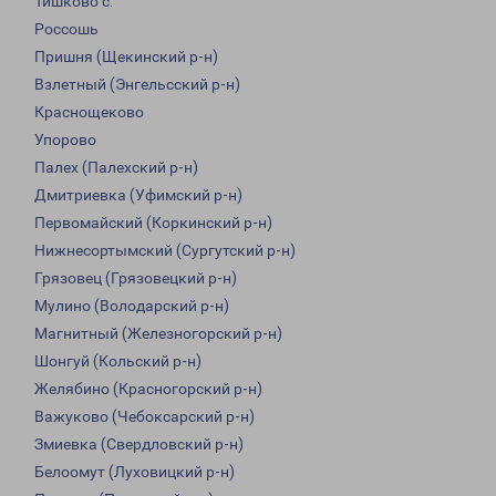
Тишково с.
Россошь
Пришня (Щекинский р-н)
Взлетный (Энгельсский р-н)
Краснощеково
Упорово
Палех (Палехский р-н)
Дмитриевка (Уфимский р-н)
Первомайский (Коркинский р-н)
Нижнесортымский (Сургутский р-н)
Грязовец (Грязовецкий р-н)
Мулино (Володарский р-н)
Магнитный (Железногорский р-н)
Шонгуй (Кольский р-н)
Желябино (Красногорский р-н)
Важуково (Чебоксарский р-н)
Змиевка (Свердловский р-н)
Белоомут (Луховицкий р-н)