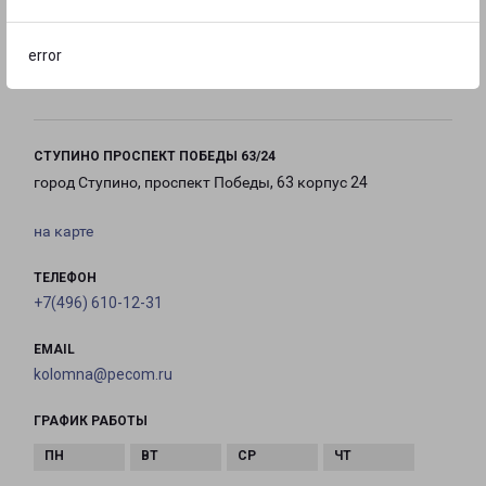
с 09:00 до
с 10:00 до
Выходной
error
18:00
16:00
СТУПИНО ПРОСПЕКТ ПОБЕДЫ 63/24
город Ступино, проспект Победы, 63 корпус 24
на карте
ТЕЛЕФОН
+7(496) 610-12-31
EMAIL
kolomna@pecom.ru
ГРАФИК РАБОТЫ