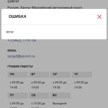
СУРГУТ
Россия, Ханты-Мансийский автономный округ,
×
Сургут, Инженерная улица, 8/3
ОШИБКА
на карте
error
ТЕЛЕФОН
+7(3462) 77-91-06
EMAIL
surgut@pecom.ru
ГРАФИК РАБОТЫ
с 09:00 до
с 09:00 до
с 09:00 до
с 09:00 до
19:00
19:00
19:00
19:00
с 09:00 до
с 10:00 до
Выходной