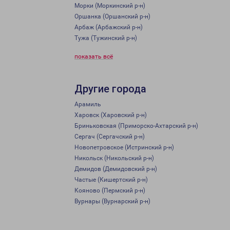
Морки (Моркинский р-н)
Оршанка (Оршанский р-н)
Арбаж (Арбажский р-н)
Тужа (Тужинский р-н)
показать всё
Другие города
Арамиль
Харовск (Харовский р-н)
Бриньковская (Приморско-Ахтарский р-н)
Сергач (Сергачский р-н)
Новопетровское (Истринский р-н)
Никольск (Никольский р-н)
Демидов (Демидовский р-н)
Частые (Кишертский р-н)
Кояново (Пермский р-н)
Вурнары (Вурнарский р-н)