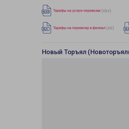
(xlsx)
Тарифы на услуги перевозки
(xls)
Тарифы на перевозку в филиал
Новый Торъял (Новоторъяль