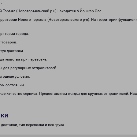
1
.
Торъял (Новоторъяльский р-н) находится в Йошкар-Оле.
ерритории Нового Торъяла (Новоторъяльского р-н). На территории функцион
рритории города.
 товаров.
тус доставки.
дательства при перевозке.
ы для регулярных отправителей.
огодные условия.
ом состоянии.
кое качество сервиса. Предоставляем скидки для крупных отправителей. Н
зки
доставки, тип перевозки и вес груза.