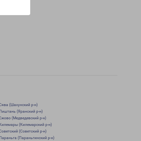
Сява (Шахунский р-н)
Пиштань (Яранский р-н)
Ежово (Медведевский р-н)
Килемары (Килемарский р-н)
Советский (Советский р-н)
Параньга (Параньгинский р-н)