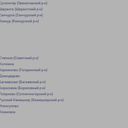
Суслонгер (Звениговский р-н)
Шаранга (Шарангский р-н)
Санчурск (Санчурский р-н)
Кикнур (Кикнурский р-н)
Степное (Советский р-н)
Коломна
Карманово (Гагаринский р-н)
Домодедово
Багаевская (Багаевский р-н)
Борисовка (Борисовкий р-н)
Поярково (Солнечногорский р-н)
Русский Камешкир (Камешкирский р-н)
Исянгулово
Климовск