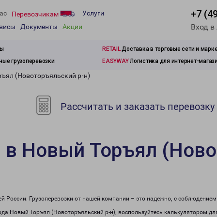
+7 (4
ас
Услуги
Перевозчикам
Вход в
рвисы
Документы
Акции
зы
RETAIL
Доставка в торговые сети и марк
ые грузоперевозки
EASYWAY
Логистика для интернет-магаз
ръял (Новоторъяльский р-н)
Рассчитать и заказать перевозку
 в Новый Торъял (Ново
сей России. Грузоперевозки от нашей компании – это надежно, с соблюдение
орода Новый Торъял (Новоторъяльский р-н), воспользуйтесь калькулятором дл