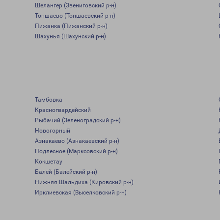
Шелангер (Звениговский р-н)
Тоншаево (Тоншаевский р-н)
Пижанка (Пижанский р-н)
Шахунья (Шахунский р-н)
Тамбовка
Красногвардейский
Рыбачий (Зеленоградский р-н)
Новогорный
Азнакаево (Азнакаевский р-н)
Подлесное (Марксовский р-н)
Кокшетау
Балей (Балейский р-н)
Нижняя Шальдиха (Кировский р-н)
Ирклиевская (Выселковский р-н)