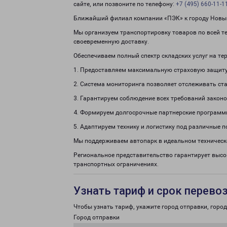
сайте, или позвоните по телефону:
+7 (495) 660-11-1
Ближайший филиал компании «ПЭК» к городу Новый 
Мы организуем транспортировку товаров по всей т
своевременную доставку.
Обеспечиваем полный спектр складских услуг на те
1. Предоставляем максимальную страховую защиту
2. Система мониторинга позволяет отслеживать ста
3. Гарантируем соблюдение всех требований законо
4. Формируем долгосрочные партнерские программ
5. Адаптируем технику и логистику под различные п
Мы поддерживаем автопарк в идеальном техническ
Региональное представительство гарантирует высо
транспортных ограничениях.
Узнать тариф и срок перево
Чтобы узнать тариф, укажите город отправки, город 
Город отправки