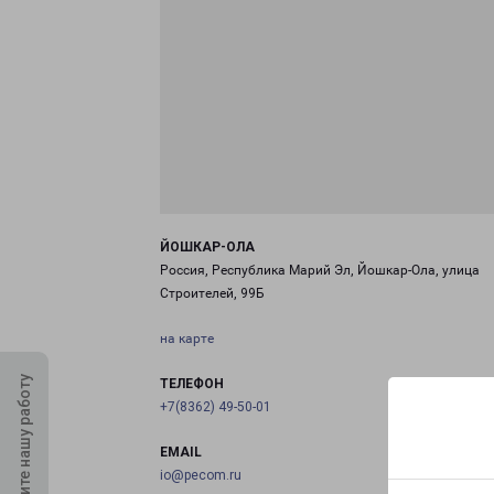
ЙОШКАР-ОЛА
Россия, Республика Марий Эл, Йошкар-Ола, улица
Строителей, 99Б
на карте
Оцените нашу работу
ТЕЛЕФОН
+7(8362) 49-50-01
EMAIL
io@pecom.ru