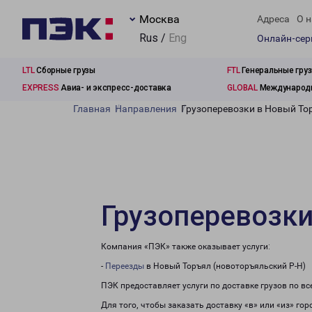
Москва
Адреса
О н
Rus /
Eng
Онлайн-се
LTL
Сборные грузы
FTL
Генеральные гру
EXPRESS
Авиа- и экспресс-доставка
GLOBAL
Международн
Главная
Направления
Грузоперевозки в Новый То
Грузоперевозки
Компания «ПЭК» также оказывает услуги:
-
Переезды
в Новый Торъял (новоторъяльский Р-Н)
ПЭК предоставляет услуги по доставке грузов по в
Для того, чтобы заказать доставку «в» или «из» г