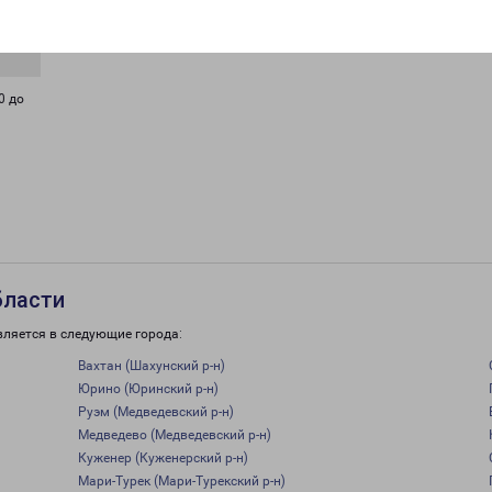
0 до
бласти
вляется в следующие города:
Вахтан (Шахунский р-н)
Юрино (Юринский р-н)
Руэм (Медведевский р-н)
Медведево (Медведевский р-н)
Куженер (Куженерский р-н)
Мари-Турек (Мари-Турекский р-н)