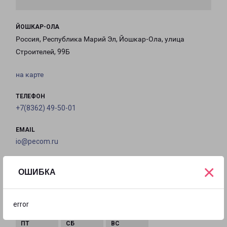
ЙОШКАР-ОЛА
Россия, Республика Марий Эл, Йошкар-Ола, улица
Строителей, 99Б
на карте
ТЕЛЕФОН
+7(8362) 49-50-01
EMAIL
io@pecom.ru
ГРАФИК РАБОТЫ
×
ОШИБКА
с 09:00 до
с 09:00 до
с 09:00 до
с 09:00 до
error
18:00
18:00
18:00
18:00