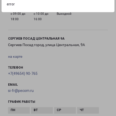
error
с 09:00 до
с 10:00 до
Выходной
18:00
16:00
СЕРГИЕВ ПОСАД ЦЕНТРАЛЬНАЯ 9А
Сергиев Посад город, улица Центральная, 9А
на карте
ТЕЛЕФОН
+7(49654) 90-765
EMAIL
si-fr@pecom.ru
ГРАФИК РАБОТЫ