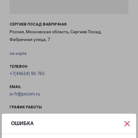
СЕРГИЕВ ПОСАД ФАБРИЧНАЯ
Россия, Московская область, Сергиев Посад,
Фабричная улица, 7
на карте
ТЕЛЕФОН
+7(49654) 90-765
EMAIL
si-fr@pecom.ru
ГРАФИК РАБОТЫ
×
ОШИБКА
с 09:00 до
с 09:00 до
с 09:00 до
с 09:00 до
18:00
18:00
18:00
18:00