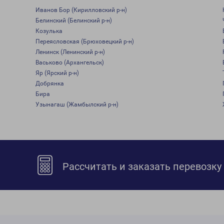
Иванов Бор (Кирилловский р-н)
Белинский (Белинский р-н)
Козулька
Переясловская (Брюховецкий р-н)
Ленинск (Ленинский р-н)
Васьково (Архангельск)
Яр (Ярский р-н)
Добрянка
Бира
Узынагаш (Жамбылский р-н)
Рассчитать и заказать перевозку