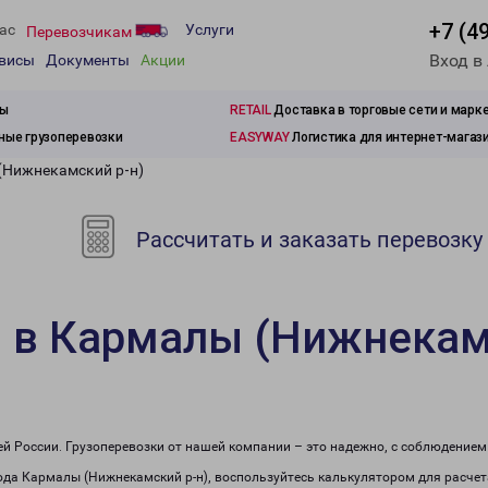
+7 (4
ас
Услуги
Перевозчикам
Вход в
рвисы
Документы
Акции
зы
RETAIL
Доставка в торговые сети и марк
ые грузоперевозки
EASYWAY
Логистика для интернет-магаз
(Нижнекамский р-н)
Рассчитать и заказать перевозку
 в Кармалы (Нижнекам
сей России. Грузоперевозки от нашей компании – это надежно, с соблюдение
рода Кармалы (Нижнекамский р-н), воспользуйтесь калькулятором для расчет