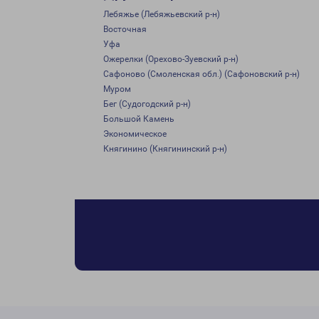
Лебяжье (Лебяжьевский р-н)
Восточная
Уфа
Ожерелки (Орехово-Зуевский р-н)
Сафоново (Смоленская обл.) (Сафоновский р-н)
Муром
Бег (Судогодский р-н)
Большой Камень
Экономическое
Княгинино (Княгининский р-н)