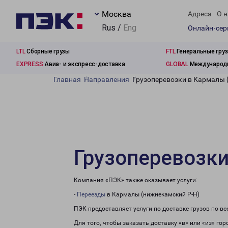
Москва
Адреса
О н
Rus /
Eng
Онлайн-се
LTL
Сборные грузы
FTL
Генеральные гру
EXPRESS
Авиа- и экспресс-доставка
GLOBAL
Международн
Главная
Направления
Грузоперевозки в Кармалы 
Грузоперевозки
Компания «ПЭК» также оказывает услуги:
-
Переезды
в Кармалы (нижнекамский Р-Н)
ПЭК предоставляет услуги по доставке грузов по в
Для того, чтобы заказать доставку «в» или «из» го