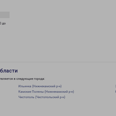
0 до
области
твляется в следующие города:
Ильинка (Нижнекамский р-н)
Камские Поляны (Нижнекамский р-н)
Чистополь (Чистопольский р-н)