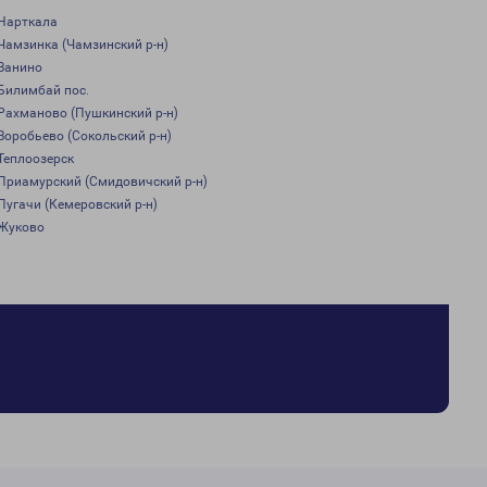
Нарткала
Чамзинка (Чамзинский р-н)
Ванино
Билимбай пос.
Рахманово (Пушкинский р-н)
Воробьево (Сокольский р-н)
Теплоозерск
Приамурский (Смидовичский р-н)
Пугачи (Кемеровский р-н)
Жуково