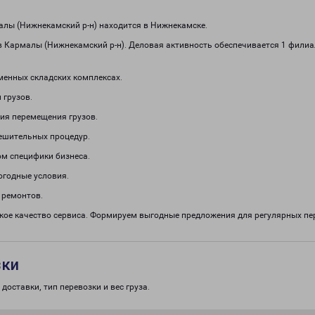
лы (Нижнекамский р-н) находится в Нижнекамске.
в Кармалы (Нижнекамский р-н). Деловая активность обеспечивается 1 фили
менных складских комплексах.
 грузов.
ия перемещения грузов.
решительных процедур.
м специфики бизнеса.
огодные условия.
 ремонтов.
окое качество сервиса. Формируем выгодные предложения для регулярных 
зки
доставки, тип перевозки и вес груза.