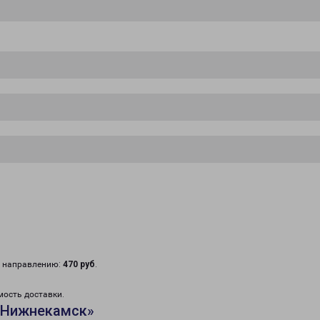
у направлению:
470 руб
.
мость доставки.
«Нижнекамск»