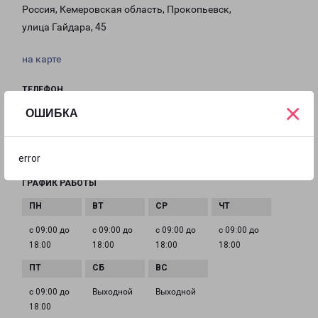
Россия, Кемеровская область, Прокопьевск,
улица Гайдара, 45
на карте
ТЕЛЕФОН
×
+7(3846) 682-090
ОШИБКА
EMAIL
prokopyevsk@pecom.ru
error
ГРАФИК РАБОТЫ
с 09:00 до
с 09:00 до
с 09:00 до
с 09:00 до
18:00
18:00
18:00
18:00
с 09:00 до
Выходной
Выходной
18:00