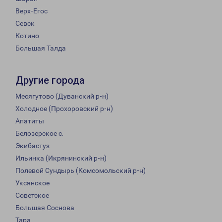
Верх-Егос
Севск
Котино
Большая Талда
Другие города
Месягутово (Дуванский р-н)
Холодное (Прохоровский р-н)
Апатиты
Белозерское с.
Экибастуз
Ильинка (Икрянинский р-н)
Полевой Сундырь (Комсомольский р-н)
Уксянское
Советское
Большая Соснова
Тара