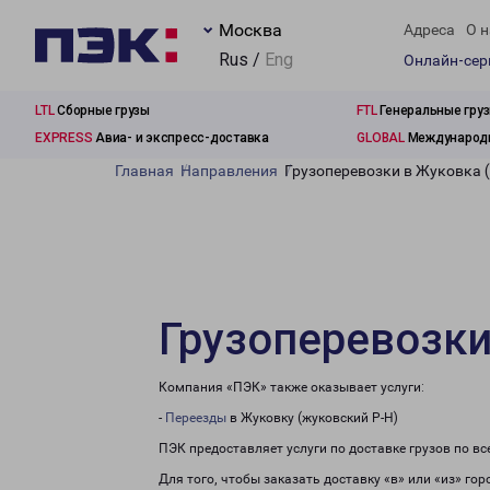
Москва
Адреса
О н
Rus /
Eng
Онлайн-се
LTL
Сборные грузы
FTL
Генеральные гру
EXPRESS
Авиа- и экспресс-доставка
GLOBAL
Международн
Главная
Направления
Грузоперевозки в Жуковка 
Грузоперевозки
Компания «ПЭК» также оказывает услуги:
-
Переезды
в Жуковку (жуковский Р-Н)
ПЭК предоставляет услуги по доставке грузов по в
Для того, чтобы заказать доставку «в» или «из» го