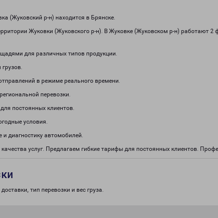
а (Жуковский р-н) находится в Брянске.
рритории Жуковки (Жуковского р-н). В Жуковке (Жуковском р-н) работают 2
щадями для различных типов продукции.
 грузов.
отправлений в режиме реального времени.
региональной перевозки.
 для постоянных клиентов.
огодные условия.
 и диагностику автомобилей.
 качества услуг. Предлагаем гибкие тарифы для постоянных клиентов. Про
зки
доставки, тип перевозки и вес груза.