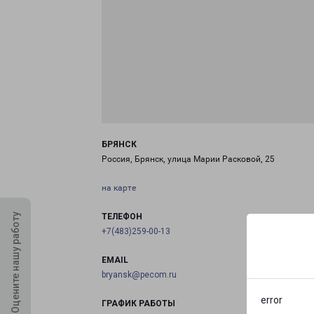
БРЯНСК
Россия, Брянск, улица Марии Расковой, 25
на карте
Оцените нашу работу
ТЕЛЕФОН
+7(483)259-00-13
EMAIL
bryansk@pecom.ru
error
ГРАФИК РАБОТЫ