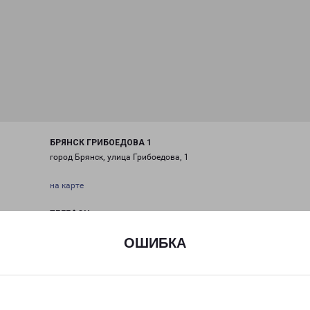
БРЯНСК ГРИБОЕДОВА 1
город Брянск, улица Грибоедова, 1
на карте
ТЕЛЕФОН
+7(483)259-00-13
ОШИБКА
EMAIL
bryansk@pecom.ru
ГРАФИК РАБОТЫ