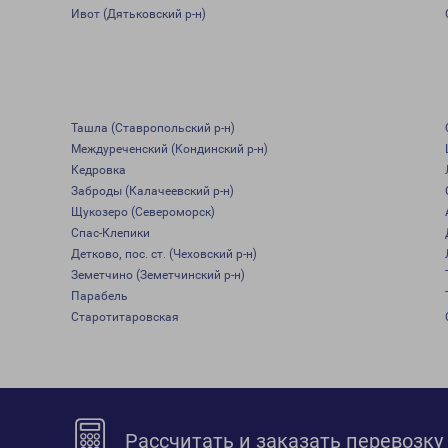
Ивот (Дятьковский р-н)
Ташла (Ставропольский р-н)
Междуреченский (Кондинский р-н)
Кедровка
Заброды (Калачеевский р-н)
Щукозеро (Североморск)
Спас-Клепики
Детково, пос. ст. (Чеховский р-н)
Земетчино (Земетчинский р-н)
Парабель
Старотитаровская
Рассчитать и заказать перевозку