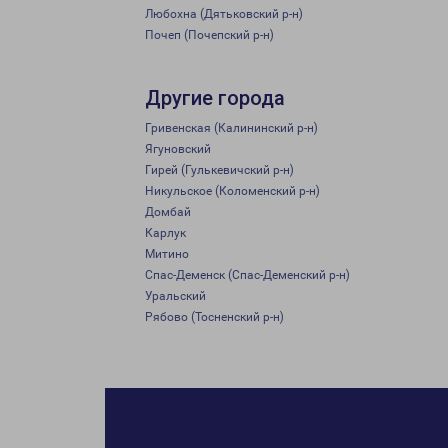
Любохна (Дятьковский р-н)
Почеп (Почепский р-н)
Другие города
Гривенская (Калининский р-н)
Ягуновский
Гирей (Гулькевичский р-н)
Никульское (Коломенский р-н)
Домбай
Карлук
Митино
Спас-Деменск (Спас-Деменский р-н)
Уральский
Рябово (Тосненский р-н)