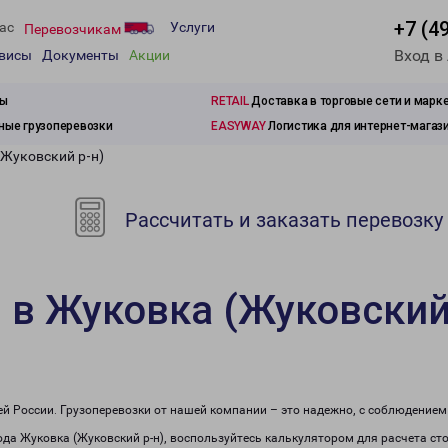
+7 (4
ас
Услуги
Перевозчикам
Вход в
рвисы
Документы
Акции
зы
RETAIL
Доставка в торговые сети и марк
ые грузоперевозки
EASYWAY
Логистика для интернет-магаз
(Жуковский р-н)
Рассчитать и заказать перевозку
 в Жуковка (Жуковский
сей России. Грузоперевозки от нашей компании – это надежно, с соблюдение
рода Жуковка (Жуковский р-н), воспользуйтесь калькулятором для расчета ст