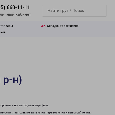
95) 660-11-11
 личный кабинет
етплейсы
3PL
Складская логистика
инов
 р-н)
м сроков и по выгодным тарифам.
оимости и заполните заявку на перевозку на нашем сайте, или