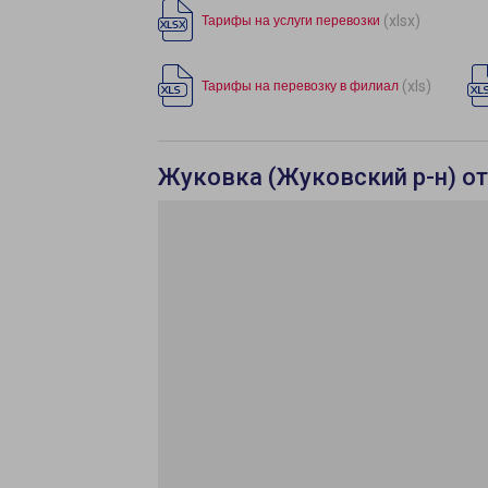
(xlsx)
Тарифы на услуги перевозки
(xls)
Тарифы на перевозку в филиал
Жуковка (Жуковский р-н) от