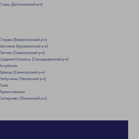
Старь (Дятьковский р-н)
Старая (Всеволожский р-н)
Шатовка (Арзамасский р-н)
Латная (Семилукский р-н)
Средняя Елюзань (Городищенский р-н)
Ахтубинск
Девица (Семилукский р-н)
Любучаны (Чеховский р-н)
Тума
Терентьевское
Саларьево (Ленинский р-н)