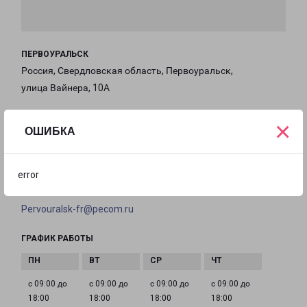
ПЕРВОУРАЛЬСК
Россия, Свердловская область, Первоуральск,
улица Вайнера, 10А
на карте
×
ОШИБКА
ТЕЛЕФОН
+7(3439) 63-80-01
error
EMAIL
Pervouralsk-fr@pecom.ru
ГРАФИК РАБОТЫ
с 09:00 до
с 09:00 до
с 09:00 до
с 09:00 до
18:00
18:00
18:00
18:00