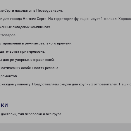
е Серги находится в Первоуральске.
 для города Нижние Серги. На территории функционирует 1 филиал. Хорошее
менных складских комплексах.
 товаров.
отправлений в режиме реального времени.
дательства при перевозке.
ы для регулярных отправителей.
иматических особенностях региона.
 ремонтов.
 каждому клиенту. Предоставляем скидки для крупных отправителей. Наши
зки
доставки, тип перевозки и вес груза.