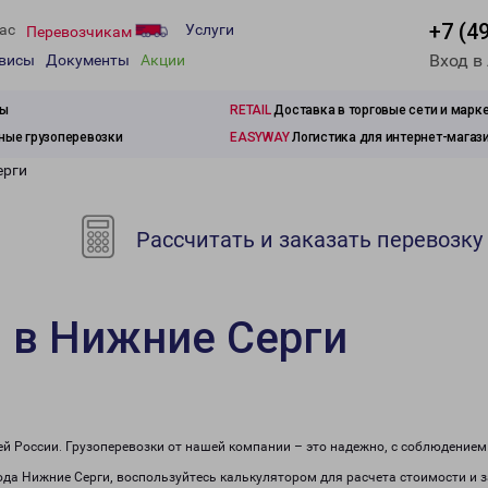
+7 (4
ас
Услуги
Перевозчикам
Вход в
рвисы
Документы
Акции
зы
RETAIL
Доставка в торговые сети и марк
ые грузоперевозки
EASYWAY
Логистика для интернет-магаз
ерги
Рассчитать и заказать перевозку
 в Нижние Серги
сей России. Грузоперевозки от нашей компании – это надежно, с соблюдение
рода Нижние Серги, воспользуйтесь калькулятором для расчета стоимости и з