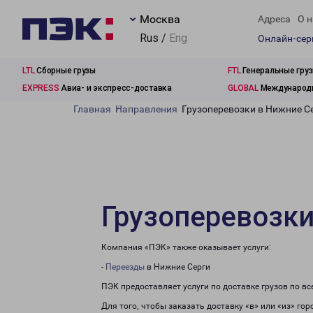
Москва
Адреса
О н
Rus /
Eng
Онлайн-се
LTL
Сборные грузы
FTL
Генеральные гру
EXPRESS
Авиа- и экспресс-доставка
GLOBAL
Международн
Главная
Направления
Грузоперевозки в Нижние С
Грузоперевозки
Компания «ПЭК» также оказывает услуги:
-
Переезды
в Нижние Серги
ПЭК предоставляет услуги по доставке грузов по в
Для того, чтобы заказать доставку «в» или «из» го