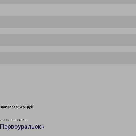
у направлению:
руб
.
мость доставки.
«Первоуральск»