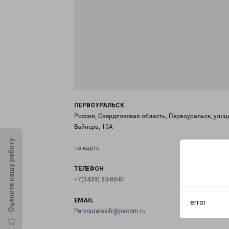
ПЕРВОУРАЛЬСК
Россия, Свердловская область, Первоуральск, улиц
Вайнера, 10А
Оцените нашу работу
на карте
ТЕЛЕФОН
+7(3439) 63-80-01
EMAIL
error
Pervouralsk-fr@pecom.ru