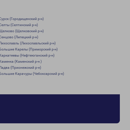
Сурск (Городищенский р-н)
Селты (Селтинский р-н)
Щелково (Щелковский р-н)
Сенцово (Липецкий р-н)
Лихославль (Лихославльский р-н)
Большие Карелы (Приморский р-н)
Каркатеевы (Нефтеюганский р-н)
Каменка (Каменский р-н.)
Ладва (Прионежский р-н)
Большие Карачуры (Чебоксарский р-н)