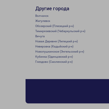
Другие города
Волчанск
Жигулевск
Обозерский (Плесецкий р-н)
Тимирязевский (Чебаркульский р-н)
Вичуга
Новая Деревня (Липецкий р-н)
Неверовка (Кадыйский р-н)
Новопушкинское (Энгельсский р-н)
Кубинка (Одинцовский р-н)
Гнездово (Смоленский р-н)