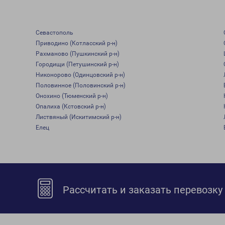
Севастополь
Приводино (Котласский р-н)
Рахманово (Пушкинский р-н)
Городищи (Петушинский р-н)
Никонорово (Одинцовский р-н)
Половинное (Половинский р-н)
Онохино (Тюменский р-н)
Опалиха (Кстовский р-н)
Листвяный (Искитимский р-н)
Елец
Рассчитать и заказать перевозку