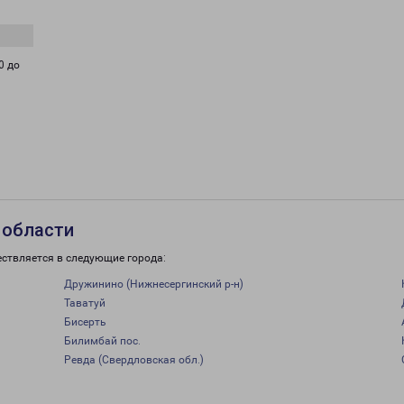
0 до
 области
ествляется в следующие города:
Дружинино (Нижнесергинский р-н)
Таватуй
Бисерть
Билимбай пос.
Ревда (Свердловская обл.)