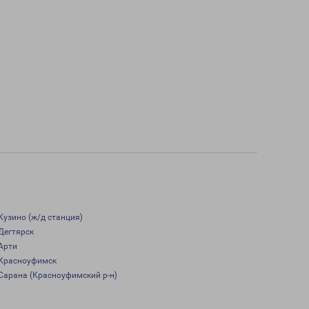
Кузино (ж/д станция)
Дегтярск
Арти
Красноуфимск
Сарана (Красноуфимский р-н)