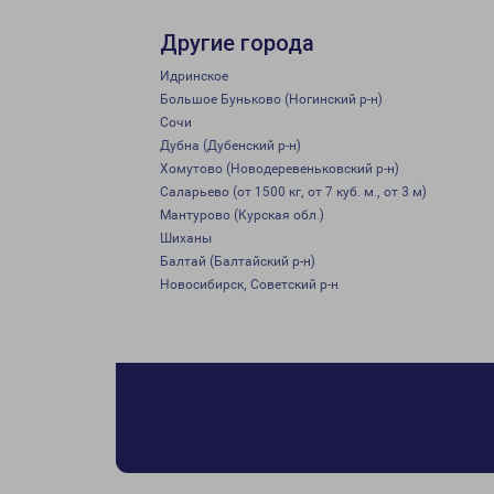
Другие города
Идринское
Большое Буньково (Ногинский р-н)
Сочи
Дубна (Дубенский р-н)
Хомутово (Новодеревеньковский р-н)
Саларьево (от 1500 кг, от 7 куб. м., от 3 м)
Мантурово (Курская обл.)
Шиханы
Балтай (Балтайский р-н)
Новосибирск, Советский р-н