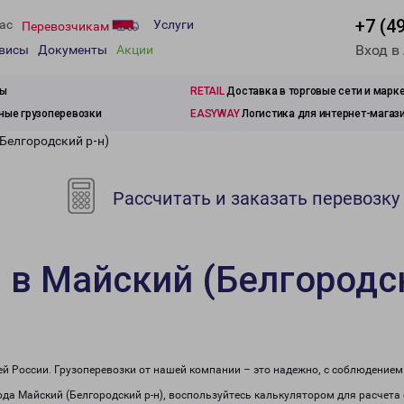
+7 (4
ас
Услуги
Перевозчикам
Вход в
рвисы
Документы
Акции
зы
RETAIL
Доставка в торговые сети и марк
ые грузоперевозки
EASYWAY
Логистика для интернет-магаз
Белгородский р-н)
Рассчитать и заказать перевозку
 в Майский (Белгородск
сей России. Грузоперевозки от нашей компании – это надежно, с соблюдение
рода Майский (Белгородский р-н), воспользуйтесь калькулятором для расчета