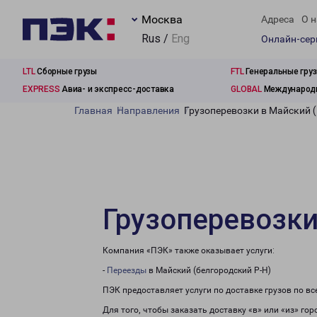
Москва
Адреса
О н
Rus /
Eng
Онлайн-се
LTL
Сборные грузы
FTL
Генеральные гру
EXPRESS
Авиа- и экспресс-доставка
GLOBAL
Международн
Главная
Направления
Грузоперевозки в Майский (
Грузоперевозки
Компания «ПЭК» также оказывает услуги:
-
Переезды
в Майский (белгородский Р-Н)
ПЭК предоставляет услуги по доставке грузов по в
Для того, чтобы заказать доставку «в» или «из» го