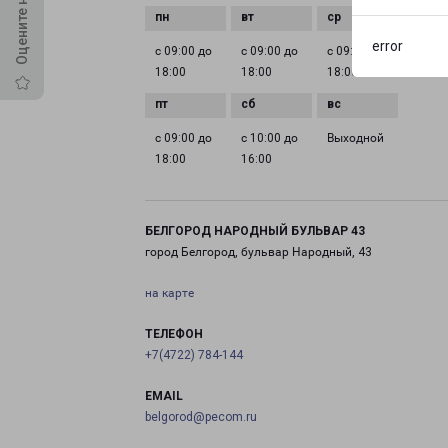
error
с 09:00 до
с 09:00 до
с 09:00 до
с 09:0
18:00
18:00
18:00
18:00
с 09:00 до
с 10:00 до
Выходной
18:00
16:00
БЕЛГОРОД НАРОДНЫЙ БУЛЬВАР 43
город Белгород, бульвар Народный, 43
на карте
ТЕЛЕФОН
+7(4722) 784-144
EMAIL
belgorod@pecom.ru