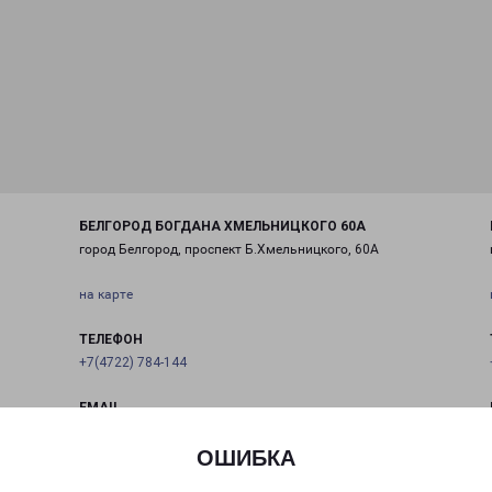
БЕЛГОРОД БОГДАНА ХМЕЛЬНИЦКОГО 60А
город Белгород, проспект Б.Хмельницкого, 60А
на карте
ТЕЛЕФОН
+7(4722) 784-144
EMAIL
belgorod@pecom.ru
ОШИБКА
ГРАФИК РАБОТЫ