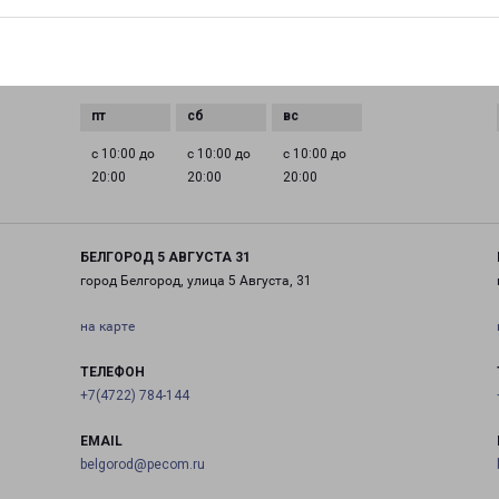
0 до
с 10:00 до
с 10:00 до
с 10:00 до
с 10:00 до
20:00
20:00
20:00
20:00
с 10:00 до
с 10:00 до
с 10:00 до
20:00
20:00
20:00
БЕЛГОРОД 5 АВГУСТА 31
город Белгород, улица 5 Августа, 31
на карте
ТЕЛЕФОН
+7(4722) 784-144
EMAIL
belgorod@pecom.ru