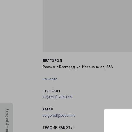
БЕЛГОРОД
Россия. г.Белгород, ул. Корочанская, 85А
на карте
ТЕЛЕФОН
+7(4722) 784-144
EMAIL
Оцените нашу работу
belgorod@pecom.ru
ГРАФИК РАБОТЫ