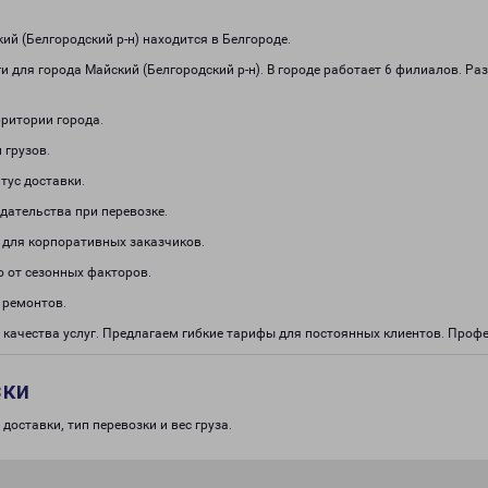
й (Белгородский р-н) находится в Белгороде.
 для города Майский (Белгородский р-н). В городе работает 6 филиалов. Ра
рритории города.
 грузов.
тус доставки.
дательства при перевозке.
 для корпоративных заказчиков.
о от сезонных факторов.
 ремонтов.
 качества услуг. Предлагаем гибкие тарифы для постоянных клиентов. Про
зки
доставки, тип перевозки и вес груза.