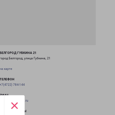
БЕЛГОРОД ГУБКИНА 21
город Белгород, улица Губкина, 21
на карте
ТЕЛЕФОН
+7(4722) 784-144
EMAIL
×
belgorod@pecom.ru
ГРАФИК РАБОТЫ