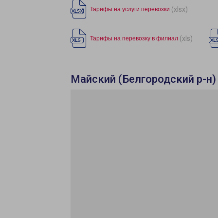
(xlsx)
Тарифы на услуги перевозки
(xls)
Тарифы на перевозку в филиал
Майский (Белгородский р-н)