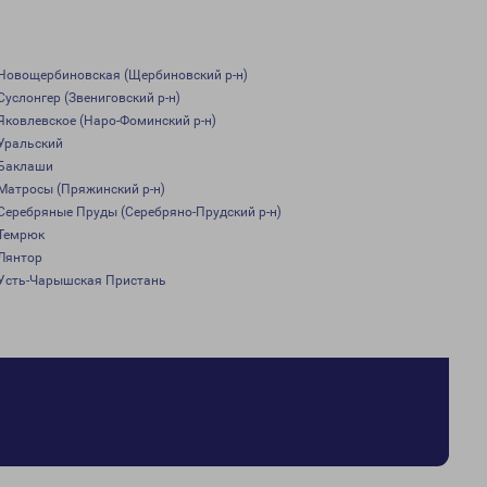
Новощербиновская (Щербиновский р-н)
Суслонгер (Звениговский р-н)
Яковлевское (Наро-Фоминский р-н)
Уральский
Баклаши
Матросы (Пряжинский р-н)
Серебряные Пруды (Серебряно-Прудский р-н)
Темрюк
Лянтор
Усть-Чарышская Пристань