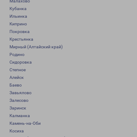
Малахово
Кубанка
Ильинка
Киприно
Покровка
Крестьянка
Мирный (Алтайский край)
Родино
Сидоровка
Степное
Алейск
Баево
Завьялово
Залесово
Заринск
Калманка
Камень-на-Оби
Косиха