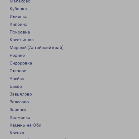
Малахово
Кубанка
Ильинка
Киприно
Покровка
Крестьянка
Мирный (Алтайский край)
Родино
Сидоровка
Степное
Алейск
Баево
Завьялово
Залесово
Заринск
Калманка
Камень-на-Оби
Косиха