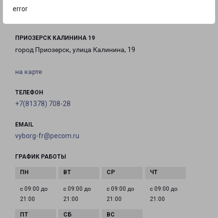
19:00
16:00
error
ПРИОЗЕРСК КАЛИНИНА 19
город Приозерск, улица Калинина, 19
на карте
ТЕЛЕФОН
+7(81378) 708-28
EMAIL
vyborg-fr@pecom.ru
ГРАФИК РАБОТЫ
с 09:00 до
с 09:00 до
с 09:00 до
с 09:00 до
21:00
21:00
21:00
21:00