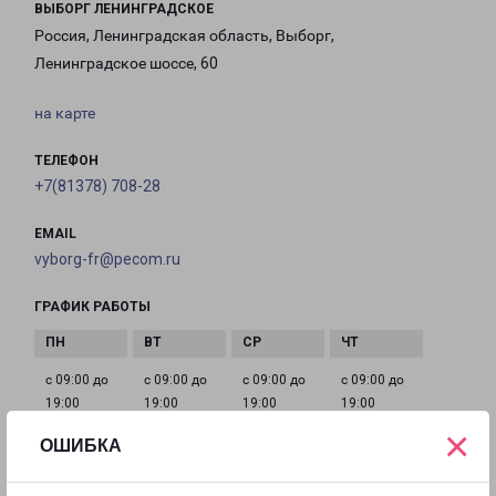
ВЫБОРГ ЛЕНИНГРАДСКОЕ
Россия, Ленинградская область, Выборг,
Ленинградское шоссе, 60
на карте
ТЕЛЕФОН
+7(81378) 708-28
EMAIL
vyborg-fr@pecom.ru
ГРАФИК РАБОТЫ
с 09:00 до
с 09:00 до
с 09:00 до
с 09:00 до
19:00
19:00
19:00
19:00
×
ОШИБКА
с 09:00 до
с 10:00 до
Выходной