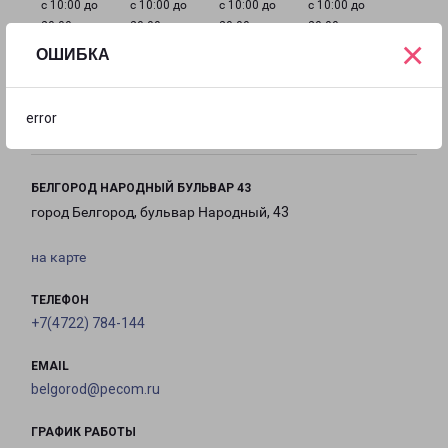
с 10:00 до
с 10:00 до
с 10:00 до
с 10:00 до
20:00
20:00
20:00
20:00
×
ОШИБКА
с 10:00 до
с 10:00 до
с 10:00 до
20:00
20:00
20:00
error
БЕЛГОРОД НАРОДНЫЙ БУЛЬВАР 43
город Белгород, бульвар Народный, 43
на карте
ТЕЛЕФОН
+7(4722) 784-144
EMAIL
belgorod@pecom.ru
ГРАФИК РАБОТЫ