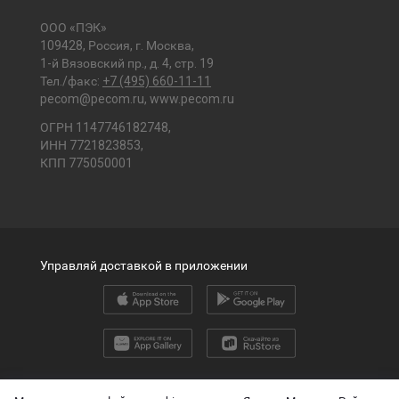
ООО «ПЭК»
109428, Россия, г. Москва,
1-й Вязовский пр., д. 4, стр. 19
Тел./факс:
+7 (495) 660-11-11
pecom@pecom.ru
,
www.pecom.ru
ОГРН 1147746182748,
ИНН 7721823853,
КПП 775050001
Управляй доставкой в приложении
2026 © ООО «ПЭК»