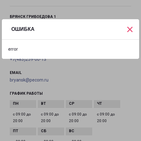
БРЯНСК ГРИБОЕДОВА 1
город Брянск, улица Грибоедова, 1
×
ОШИБКА
на карте
error
ТЕЛЕФОН
+7(483)259-00-13
EMAIL
bryansk@pecom.ru
ГРАФИК РАБОТЫ
с 09:00 до
с 09:00 до
с 09:00 до
с 09:00 до
20:00
20:00
20:00
20:00